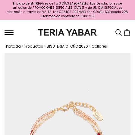
El plazo de ENTREGA es de 1 a 3 DÍAS LABORABLES. Las Devoluciones de
artículos de PROMOCIONES ESPECIALES, OUTLET y de UN DÍA ESPECIAL se
realizarán a través de VALES. Los GASTOS DE ENVÍO son GRATUITOS desde 70€.
El teléfono de contacto es 678871151.
Portada
>
Productos
>
BISUTERIA OTOÑO 2026
>
Collares