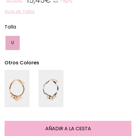
15,45€
30,90€
50%
PVP
Guía de Tallas
Talla
U
Otros Colores