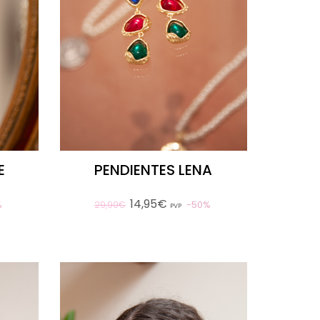
E
PENDIENTES LENA
14,95€
%
50%
29,90€
PVP