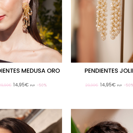
DIENTES MEDUSA ORO
PENDIENTES JOLI
14,95€
14,95€
50%
50
29,90€
29,90€
PVP
PVP