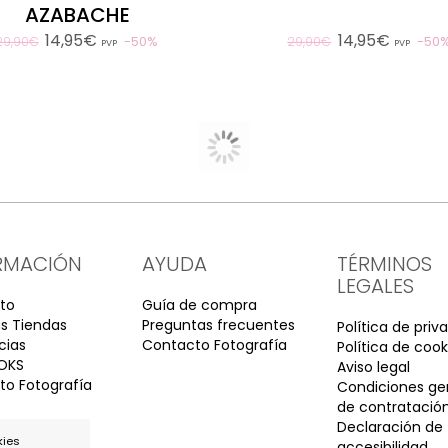
AZABACHE
14,95€
14,95€
50%
50
29,90€
29,90€
PVP
PVP
kies