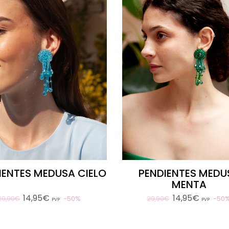
IENTES MEDUSA CIELO
PENDIENTES MEDU
MENTA
14,95€
14,95€
50%
50
29,90€
29,90€
PVP
PVP