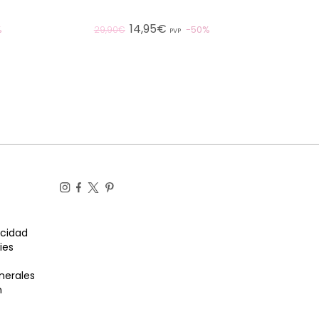
14,95€
%
50%
29,90€
PVP