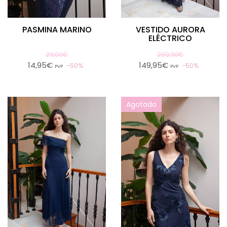
PASMINA MARINO
VESTIDO AURORA
ELÉCTRICO
29,90€
299,90€
14,95€
149,95€
50%
50%
PVP
PVP
Agotado