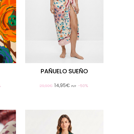
A
PAÑUELO SUEÑO
14,95€
%
50%
29,90€
PVP