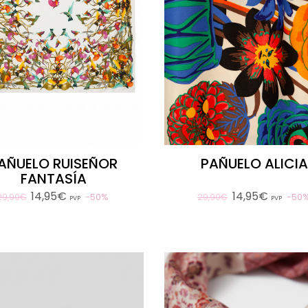
AÑUELO RUISEÑOR
PAÑUELO ALICI
FANTASÍA
14,95€
14,95€
50%
50
29,90€
29,90€
PVP
PVP