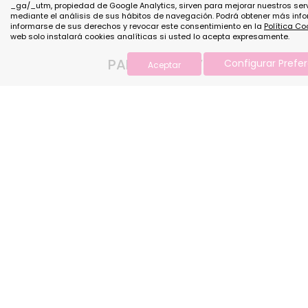
_ga/_utm, propiedad de Google Analytics, sirven para mejorar nuestros ser
mediante el análisis de sus hábitos de navegación. Podrá obtener más info
informarse de sus derechos y revocar este consentimiento en la
Política Co
web solo instalará cookies analíticas si usted lo acepta expresamente.
PAÑUELO SELVA
Configurar Prefe
Aceptar
14,95€
50%
29,90€
PVP
INFO
Contac
Nuestra
Franqui
#TYLO