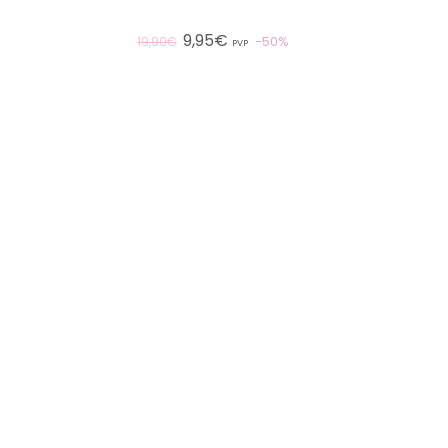
9,95€
50%
19,90€
PVP