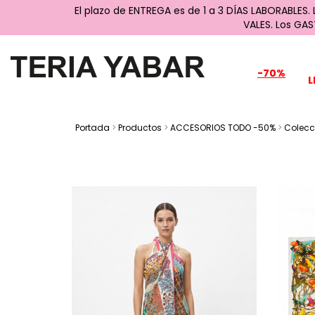
El plazo de ENTREGA es de 1 a 3 DÍAS LABORABLES.
VALES. Los GA
-70%
L
Portada
>
Productos
>
ACCESORIOS TODO -50%
>
Colecc