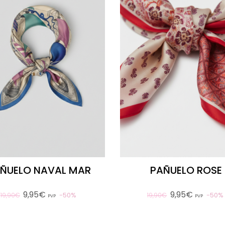
ÑUELO NAVAL MAR
PAÑUELO ROSE
9,95€
9,95€
50%
50%
19,90€
19,90€
PVP
PVP