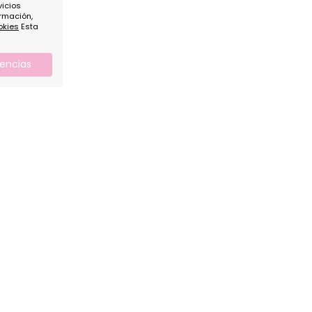
vicios
rmación,
okies
Esta
rencias
RMACIÓN
AYUDA
TÉRMINOS
LEGALES
to
Guía de compra
s Tiendas
Preguntas frecuentes
Política de priv
cias
Contacto Fotografía
Política de cook
OKS