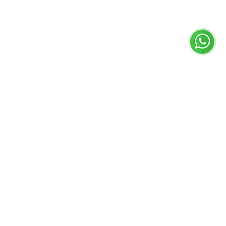
acidad
ies