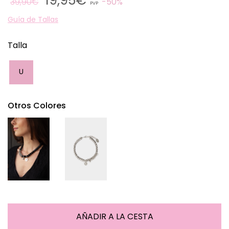
19,95€
39,90€
50%
PVP
Guía de Tallas
Talla
U
Otros Colores