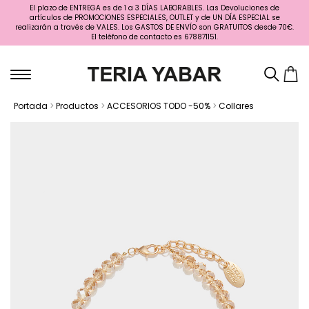
El plazo de ENTREGA es de 1 a 3 DÍAS LABORABLES. Las Devoluciones de
artículos de PROMOCIONES ESPECIALES, OUTLET y de UN DÍA ESPECIAL se
realizarán a través de VALES. Los GASTOS DE ENVÍO son GRATUITOS desde 70€.
El teléfono de contacto es 678871151.
Portada
>
Productos
>
ACCESORIOS TODO -50%
>
Collares