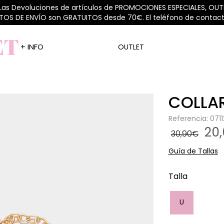
 Las Devoluciones de artículos de PROMOCIONES ESPECIALES, OUTL
STOS DE ENVÍO son GRATUITOS desde 70€. El teléfono de contacto
+ INFO
OUTLET
COLLA
Referencia: 07
20
30,90€
Guía de Tallas
Talla
U