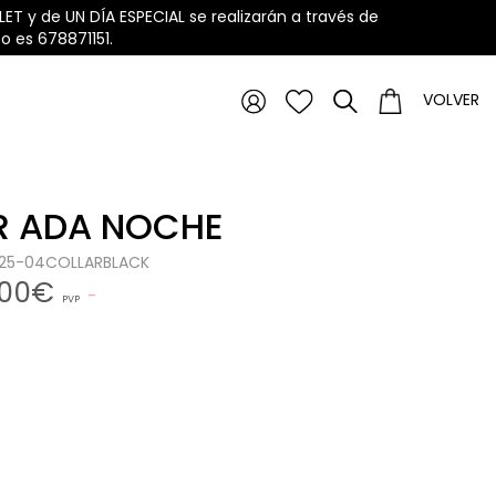
ET y de UN DÍA ESPECIAL se realizarán a través de
 es 678871151.
VOLVER
R ADA NOCHE
1125-04COLLARBLACK
,00€
PVP