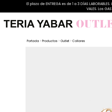
El plazo de ENTREGA es de 1 a 3 DÍAS LABORABLES.
VALES. Los GA
Portada
>
Productos
>
Outlet
>
Collares