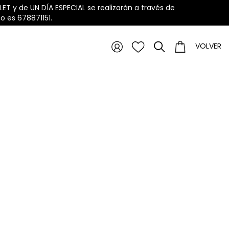
ET y de UN DÍA ESPECIAL se realizarán a través de
 es 678871151.
VOLVER