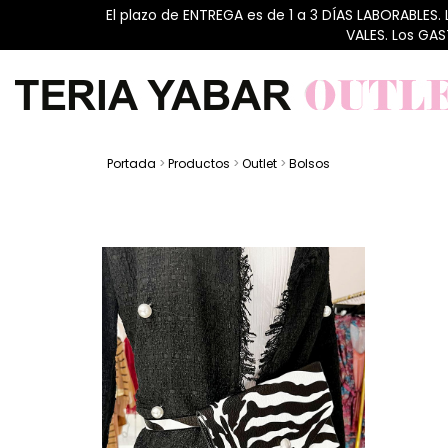
El plazo de ENTREGA es de 1 a 3 DÍAS LABORABLES.
VALES. Los GA
Portada
>
Productos
>
Outlet
>
Bolsos