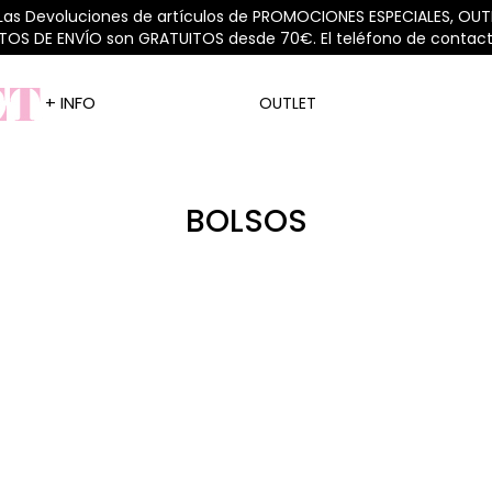
 Las Devoluciones de artículos de PROMOCIONES ESPECIALES, OUTL
STOS DE ENVÍO son GRATUITOS desde 70€. El teléfono de contacto
+ INFO
OUTLET
BOLSOS