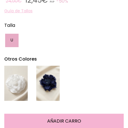
12,45€
24,90€
50%
PVP
Guía de Tallas
Talla
U
Otros Colores