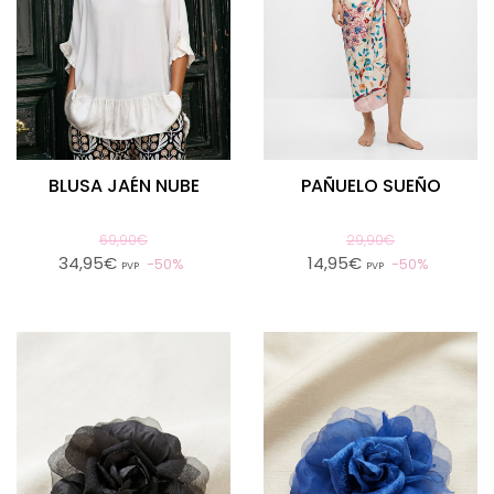
BLUSA JAÉN NUBE
PAÑUELO SUEÑO
69,90€
29,90€
34,95€
14,95€
50%
50%
PVP
PVP