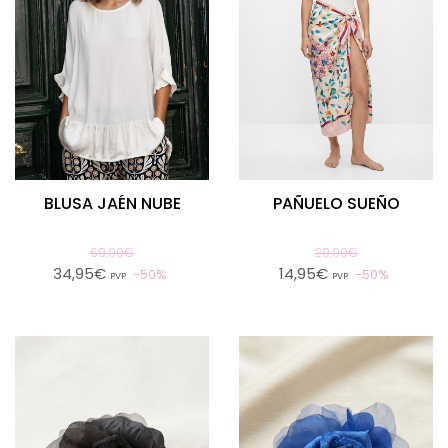
BLUSA JAÉN NUBE
PAÑUELO SUEÑO
69,90€
29,90€
34,95€
14,95€
50%
50%
PVP
PVP