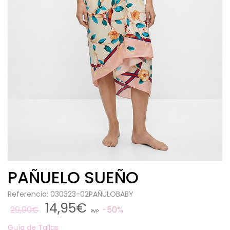
PAÑUELO SUEÑO
Referencia: 030323-02PAÑULOBABY
14,95€
29,90€
50%
PVP
Guía de Tallas