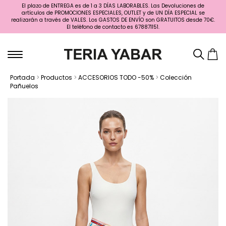
El plazo de ENTREGA es de 1 a 3 DÍAS LABORABLES. Las Devoluciones de
artículos de PROMOCIONES ESPECIALES, OUTLET y de UN DÍA ESPECIAL se
realizarán a través de VALES. Los GASTOS DE ENVÍO son GRATUITOS desde 70€.
El teléfono de contacto es 678871151.
Portada
>
Productos
>
ACCESORIOS TODO -50%
>
Colección
Pañuelos