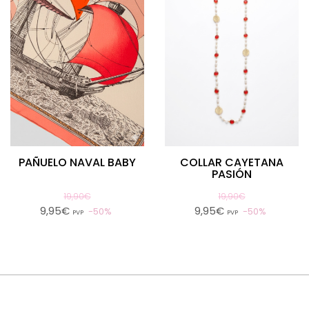
PAÑUELO NAVAL BABY
COLLAR CAYETANA
PASIÓN
19,90€
19,90€
9,95€
9,95€
50%
50%
PVP
PVP