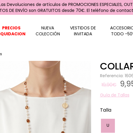
 Las Devoluciones de artículos de PROMOCIONES ESPECIALES, OUTL
STOS DE ENVÍO son GRATUITOS desde 70€. El teléfono de contacto
PRECIOS
NUEVA
VESTIDOS DE
ACCESORI
IQUIDACION
COLECCIÓN
INVITADA
TODO -50
es
COLLA
Referencia: 16
9,
19,90€
Guía de Tallas
Talla
U