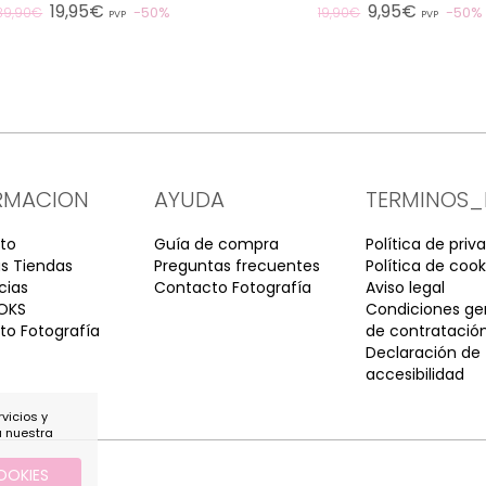
19,95€
9,95€
50%
50%
39,90€
19,90€
PVP
PVP
RMACION
AYUDA
TERMINOS_
to
Guía de compra
Política de priv
s Tiendas
Preguntas frecuentes
Política de cook
cias
Contacto Fotografía
Aviso legal
OKS
Condiciones ge
o Fotografía
de contratació
Declaración de
accesibilidad
vicios y
a nuestra
OOKIES