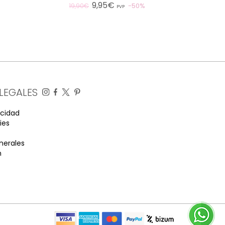
9,95€
50%
19,90€
PVP
LEGALES
acidad
ies
nerales
n