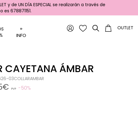
ET y de UN DÍA ESPECIAL se realizarán a través de
 es 678871151.
OUTLET
+
OS
%
INFO
R CAYETANA ÁMBAR
0626-03COLLARAMBAR
95€
50%
PVP