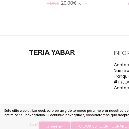
20,00€
44,90€
PVP
INFO
Contac
Nuestra
Franqui
#TYLO
Contact
Este sitio web utiliza cookies propias y de terceros para mejorar nuestros ser
optimizar su navegación. Si continua navegando, consideramos que acept
Diseño y Desarrollo web Im3diA comunicación
COOKIES_CONFIGURARC
Aceptar