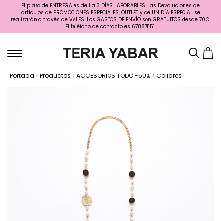
El plazo de ENTREGA es de 1 a 3 DÍAS LABORABLES. Las Devoluciones de
artículos de PROMOCIONES ESPECIALES, OUTLET y de UN DÍA ESPECIAL se
realizarán a través de VALES. Los GASTOS DE ENVÍO son GRATUITOS desde 70€.
El teléfono de contacto es 678871151.
Portada
>
Productos
>
ACCESORIOS TODO -50%
>
Collares