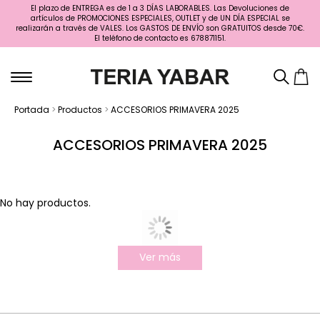
El plazo de ENTREGA es de 1 a 3 DÍAS LABORABLES. Las Devoluciones de
artículos de PROMOCIONES ESPECIALES, OUTLET y de UN DÍA ESPECIAL se
realizarán a través de VALES. Los GASTOS DE ENVÍO son GRATUITOS desde 70€.
El teléfono de contacto es 678871151.
Portada
>
Productos
>
ACCESORIOS PRIMAVERA 2025
ACCESORIOS PRIMAVERA 2025
No hay productos.
Ver más