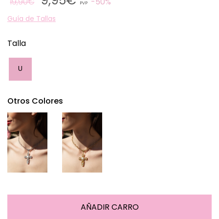
9,95€
19,90€
50%
PVP
Guía de Tallas
Talla
U
Otros Colores