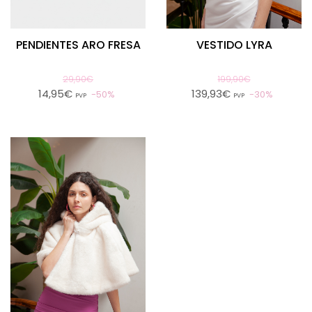
PENDIENTES ARO FRESA
VESTIDO LYRA
29,90€
199,90€
14,95€
139,93€
50%
30%
PVP
PVP