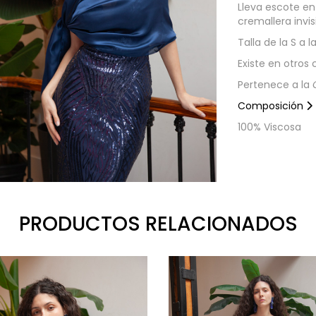
Lleva escote en 
cremallera invis
Talla de la S a la
Existe en otros 
Pertenece a la
Composición
100% Viscosa
PRODUCTOS RELACIONADOS