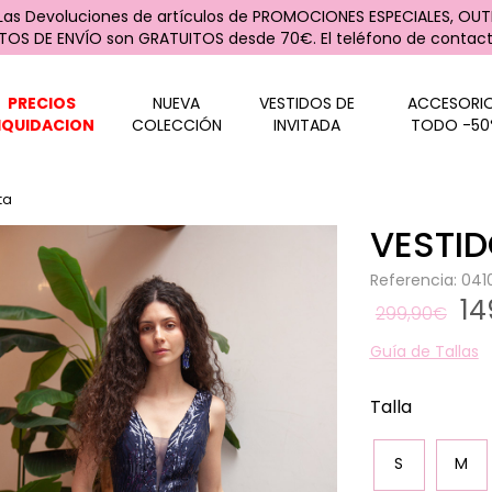
 Las Devoluciones de artículos de PROMOCIONES ESPECIALES, OUTL
STOS DE ENVÍO son GRATUITOS desde 70€. El teléfono de contacto
PRECIOS
NUEVA
VESTIDOS DE
ACCESORI
IQUIDACION
COLECCIÓN
INVITADA
TODO -50
ta
VESTI
Referencia: 04
14
299,90€
Guía de Tallas
Talla
S
M