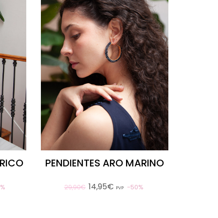
TRICO
PENDIENTES ARO MARINO
14,95€
0%
50%
29,90€
PVP