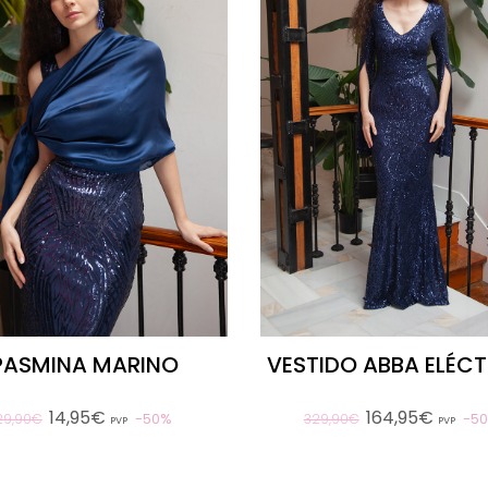
PASMINA MARINO
VESTIDO ABBA ELÉC
14,95€
164,95€
50%
5
29,90€
329,90€
PVP
PVP