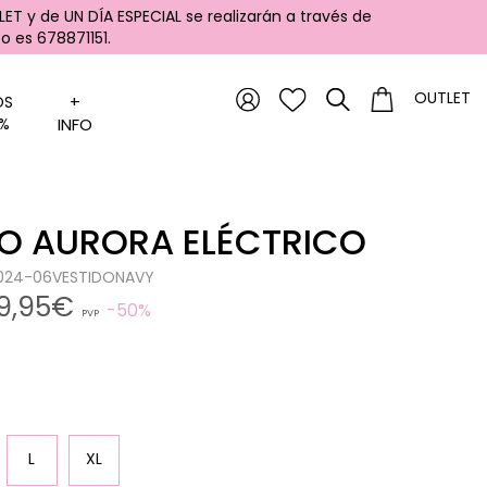
ET y de UN DÍA ESPECIAL se realizarán a través de
 es 678871151.
OUTLET
+
OS
%
INFO
DO AURORA ELÉCTRICO
1024-06VESTIDONAVY
9,95€
50%
PVP
L
XL