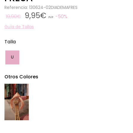
Referencia: 130624-02DIADEMAFRES
9,95€
19,90€
50%
PVP
Guía de Tallas
Talla
U
Otros Colores