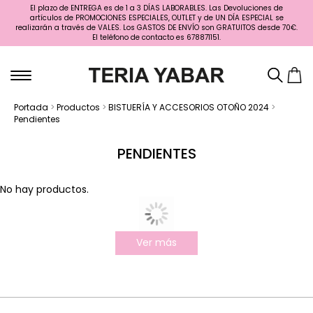
El plazo de ENTREGA es de 1 a 3 DÍAS LABORABLES. Las Devoluciones de
artículos de PROMOCIONES ESPECIALES, OUTLET y de UN DÍA ESPECIAL se
realizarán a través de VALES. Los GASTOS DE ENVÍO son GRATUITOS desde 70€.
El teléfono de contacto es 678871151.
Portada
>
Productos
>
BISTUERÍA Y ACCESORIOS OTOÑO 2024
>
Pendientes
PENDIENTES
No hay productos.
Ver más