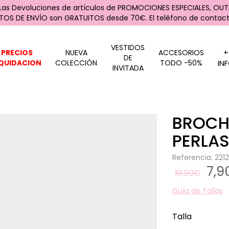
 Las Devoluciones de artículos de PROMOCIONES ESPECIALES, OUTL
STOS DE ENVÍO son GRATUITOS desde 70€. El teléfono de contacto
VESTIDOS
+
PRECIOS
NUEVA
ACCESORIOS
DE
IQUIDACION
COLECCIÓN
TODO -50%
IN
INVITADA
BROCH
PERLA
Referencia: 22
7,
19,90€
Guía de Tallas
Talla