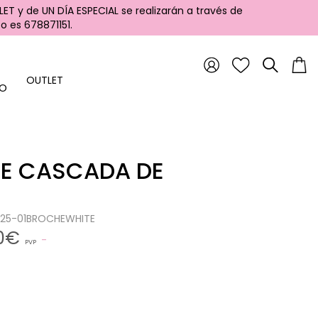
ET y de UN DÍA ESPECIAL se realizarán a través de
 es 678871151.
OUTLET
FO
E CASCADA DE
S
1225-01BROCHEWHITE
90€
PVP