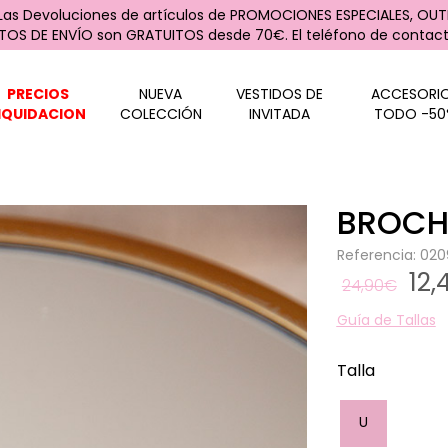
 Las Devoluciones de artículos de PROMOCIONES ESPECIALES, OUTL
STOS DE ENVÍO son GRATUITOS desde 70€. El teléfono de contacto
PRECIOS
NUEVA
VESTIDOS DE
ACCESORI
IQUIDACION
COLECCIÓN
INVITADA
TODO -50
BROCH
Referencia: 0
12
24,90€
Guía de Tallas
Talla
U