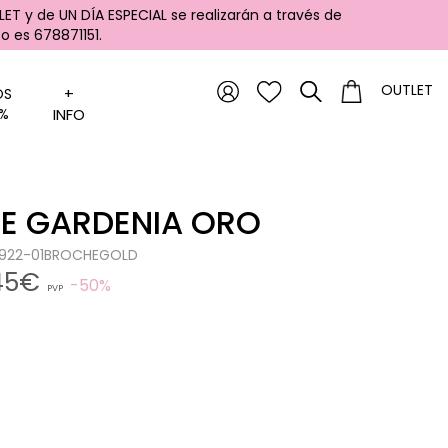
ET y de UN DÍA ESPECIAL se realizarán a través de
 es 678871151.
OUTLET
+
OS
%
INFO
E GARDENIA ORO
20922-01BROCHEGOLD
,45€
50%
PVP