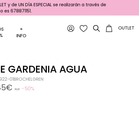
ET y de UN DÍA ESPECIAL se realizarán a través de
 es 678871151.
OUTLET
+
OS
%
INFO
E GARDENIA AGUA
0922-01BROCHELGREN
,45€
50%
PVP