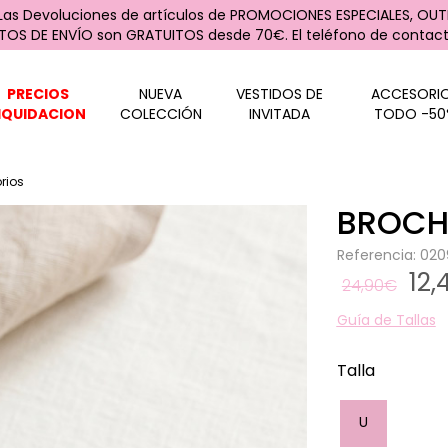
 Las Devoluciones de artículos de PROMOCIONES ESPECIALES, OUTL
STOS DE ENVÍO son GRATUITOS desde 70€. El teléfono de contacto
PRECIOS
NUEVA
VESTIDOS DE
ACCESORI
IQUIDACION
COLECCIÓN
INVITADA
TODO -50
rios
BROCH
Referencia: 02
12
24,90€
Guía de Tallas
Talla
U