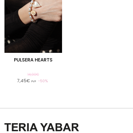
PULSERA HEARTS
14,90€
7,45€
50%
PVP