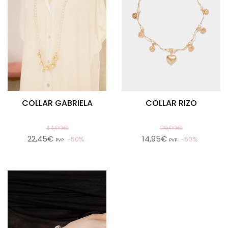
COLLAR GABRIELA
COLLAR RIZO
44,90€
29,90€
22,45€
14,95€
50%
50%
PVP
PVP