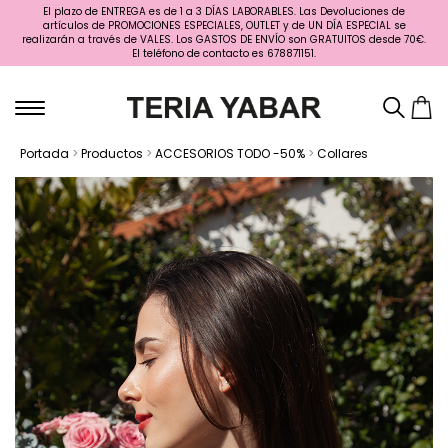
El plazo de ENTREGA es de 1 a 3 DÍAS LABORABLES. Las Devoluciones de
artículos de PROMOCIONES ESPECIALES, OUTLET y de UN DÍA ESPECIAL se
realizarán a través de VALES. Los GASTOS DE ENVÍO son GRATUITOS desde 70€.
El teléfono de contacto es 678871151.
Portada
>
Productos
>
ACCESORIOS TODO -50%
>
Collares