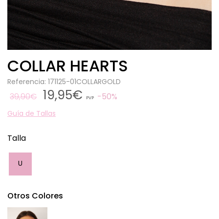
COLLAR HEARTS
Referencia: 171125-01COLLARGOLD
19,95€
39,90€
50%
PVP
Guía de Tallas
Talla
U
Otros Colores