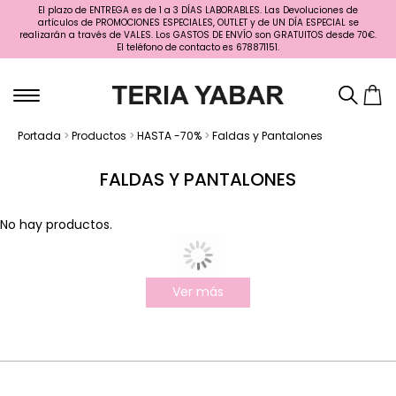
El plazo de ENTREGA es de 1 a 3 DÍAS LABORABLES. Las Devoluciones de
artículos de PROMOCIONES ESPECIALES, OUTLET y de UN DÍA ESPECIAL se
realizarán a través de VALES. Los GASTOS DE ENVÍO son GRATUITOS desde 70€.
El teléfono de contacto es 678871151.
Portada
>
Productos
>
HASTA -70%
>
Faldas y Pantalones
FALDAS Y PANTALONES
No hay productos.
Ver más