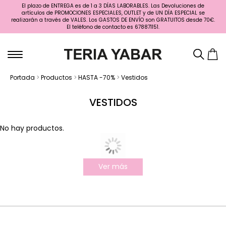
El plazo de ENTREGA es de 1 a 3 DÍAS LABORABLES. Las Devoluciones de
artículos de PROMOCIONES ESPECIALES, OUTLET y de UN DÍA ESPECIAL se
realizarán a través de VALES. Los GASTOS DE ENVÍO son GRATUITOS desde 70€.
El teléfono de contacto es 678871151.
Portada
>
Productos
>
HASTA -70%
>
Vestidos
VESTIDOS
No hay productos.
Ver más