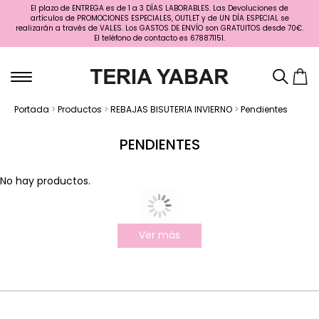
El plazo de ENTREGA es de 1 a 3 DÍAS LABORABLES. Las Devoluciones de
artículos de PROMOCIONES ESPECIALES, OUTLET y de UN DÍA ESPECIAL se
realizarán a través de VALES. Los GASTOS DE ENVÍO son GRATUITOS desde 70€.
El teléfono de contacto es 678871151.
Portada
>
Productos
>
REBAJAS BISUTERIA INVIERNO
>
Pendientes
PENDIENTES
No hay productos.
Ver más