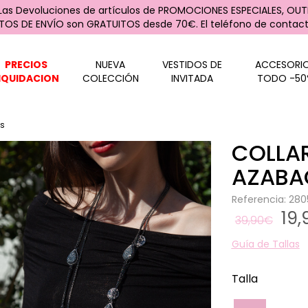
 Las Devoluciones de artículos de PROMOCIONES ESPECIALES, OUTL
STOS DE ENVÍO son GRATUITOS desde 70€. El teléfono de contacto
PRECIOS
NUEVA
VESTIDOS DE
ACCESORI
IQUIDACION
COLECCIÓN
INVITADA
TODO -50
es
COLLA
AZABA
Referencia: 28
19
39,90€
Guía de Tallas
Talla