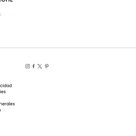
%
acidad
ies
nerales
n