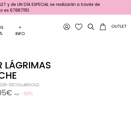
ET y de UN DÍA ESPECIAL se realizarán a través de
 es 678871151.
OUTLET
+
OS
%
INFO
R LÁGRIMAS
CHE
0526-01COLLARGOLD
,95€
50%
PVP