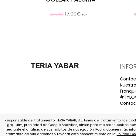
17,00€
29,90€
PVP
INFO
Contac
Nuestra
Franqui
#TYLO
Contact
Responsable del tratamiento: TERIA YABAR, S.L.. Fines del tratamiento: las coo
_ga/_utm, propiedad de Google Analytics, sirven para mejorar nuestros ser
mediante el análisis de sus hábitos de navegación. Podrá obtener más info
informarse de sus derechos y revocar este consentimiento en la
Política Co