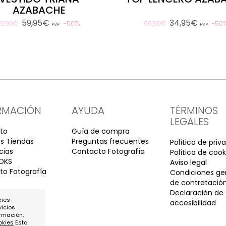
AZABACHE
59,95€
34,95€
50%
50
119,90€
69,90€
PVP
PVP
RMACIÓN
AYUDA
TÉRMINOS
LEGALES
to
Guía de compra
s Tiendas
Preguntas frecuentes
Política de priv
cias
Contacto Fotografía
Política de cook
OKS
Aviso legal
o Fotografía
Condiciones ge
de contratació
Declaración de
kies
accesibilidad
vicios
rmación,
okies
Esta