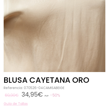
BLUSA CAYETANA ORO
Referencia: 070526-04CAMISABEIGE
34,95€
69,90€
50%
PVP
Guía de Tallas