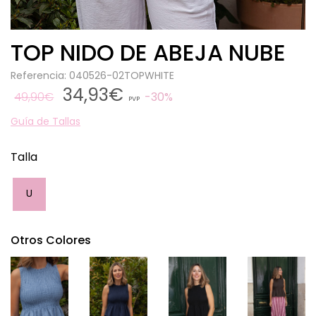
TOP NIDO DE ABEJA NUBE
Referencia: 040526-02TOPWHITE
34,93€
49,90€
30%
PVP
Guía de Tallas
Talla
U
Otros Colores