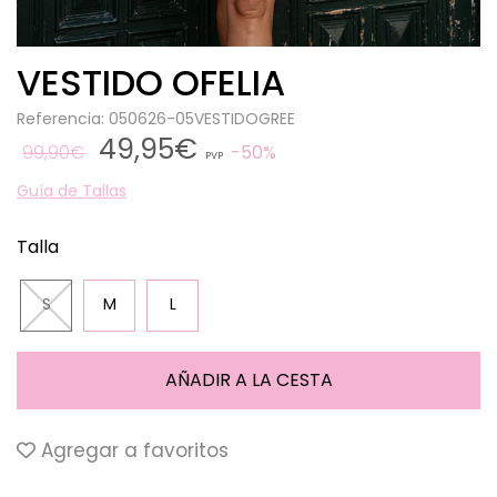
VESTIDO OFELIA
Referencia: 050626-05VESTIDOGREE
49,95€
99,90€
50%
PVP
Guía de Tallas
Talla
S
M
L
Agregar a favoritos