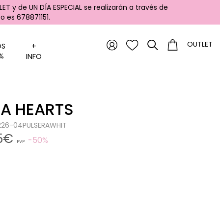
ET y de UN DÍA ESPECIAL se realizarán a través de
 es 678871151.
OUTLET
+
OS
%
INFO
RA HEARTS
0226-04PULSERAWHIT
45€
50%
PVP