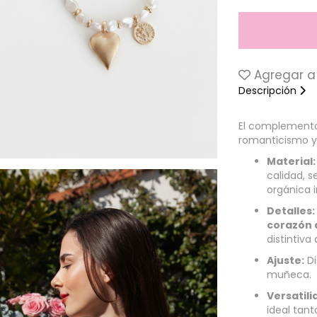
Agregar a 
Descripción
El complemento
romanticismo y 
Material:
calidad, s
orgánica i
Detalles:
corazón 
distintiva
Ajuste:
Di
muñeca.
Versatili
ideal tant