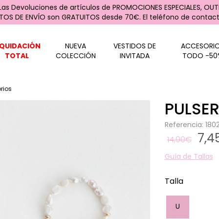
 Las Devoluciones de artículos de PROMOCIONES ESPECIALES, OUTL
STOS DE ENVÍO son GRATUITOS desde 70€. El teléfono de contacto
IQUIDACIÓN
NUEVA
VESTIDOS DE
ACCESORI
TOTAL
COLECCIÓN
INVITADA
TODO -50
rios
PULSE
Referencia: 18
7,
14,90€
Guía de Tallas
Talla
U