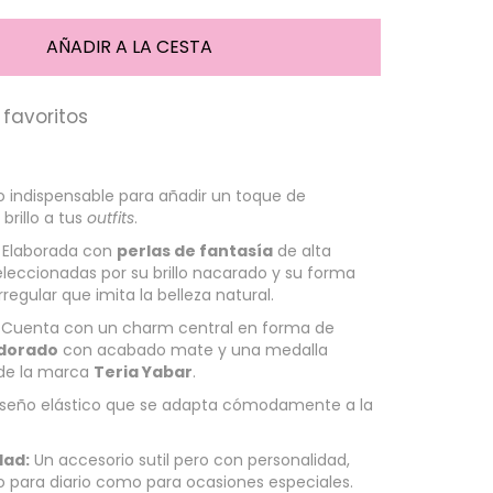
favoritos
 indispensable para añadir un toque de
brillo a tus
outfits
.
Elaborada con
perlas de fantasía
de alta
eleccionadas por su brillo nacarado y su forma
rregular que imita la belleza natural.
Cuenta con un charm central en forma de
dorado
con acabado mate y una medalla
 de la marca
Teria Yabar
.
seño elástico que se adapta cómodamente a la
dad:
Un accesorio sutil pero con personalidad,
o para diario como para ocasiones especiales.