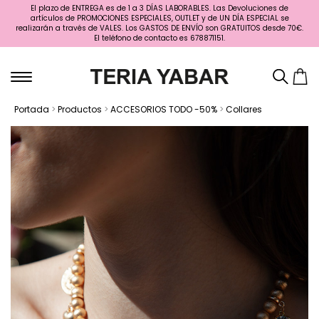
El plazo de ENTREGA es de 1 a 3 DÍAS LABORABLES. Las Devoluciones de
artículos de PROMOCIONES ESPECIALES, OUTLET y de UN DÍA ESPECIAL se
realizarán a través de VALES. Los GASTOS DE ENVÍO son GRATUITOS desde 70€.
El teléfono de contacto es 678871151.
Portada
>
Productos
>
ACCESORIOS TODO -50%
>
Collares