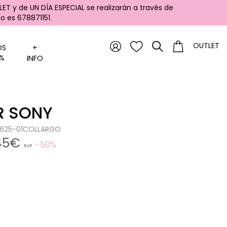
ET y de UN DÍA ESPECIAL se realizarán a través de
 es 678871151.
OUTLET
+
OS
%
INFO
R SONY
80625-01COLLARGO
,45€
50%
PVP