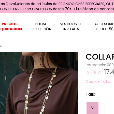
 Las Devoluciones de artículos de PROMOCIONES ESPECIALES, OUTL
STOS DE ENVÍO son GRATUITOS desde 70€. El teléfono de contacto
PRECIOS
NUEVA
VESTIDOS DE
ACCESORI
IQUIDACION
COLECCIÓN
INVITADA
TODO -50
es
COLLA
Referencia: 0
17
34,90€
Guía de Tallas
Talla
U