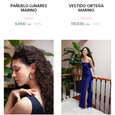
PAÑUELO LUNARES
VESTIDO ORTEGA
MARINO
MARINO
19,90€
169,90€
9,95€
118,93€
50%
30%
PVP
PVP