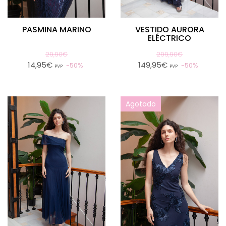
PASMINA MARINO
VESTIDO AURORA
ELÉCTRICO
29,90€
299,90€
14,95€
149,95€
50%
50%
PVP
PVP
Agotado