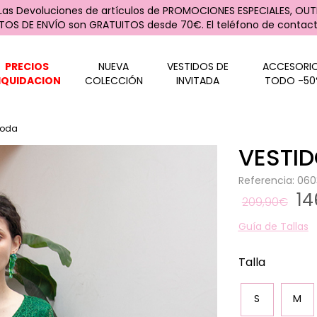
 Las Devoluciones de artículos de PROMOCIONES ESPECIALES, OUTL
STOS DE ENVÍO son GRATUITOS desde 70€. El teléfono de contacto
PRECIOS
NUEVA
VESTIDOS DE
ACCESORI
IQUIDACION
COLECCIÓN
INVITADA
TODO -50
Boda
VESTID
Referencia: 06
14
209,90€
Guía de Tallas
Talla
S
M