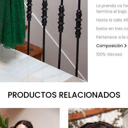
La prenda va fo
termina el bajo.
Hasta la talla 46
Existe en tres co
Pertenece a la
Composición
100% Viscosa
PRODUCTOS RELACIONADOS