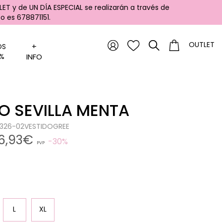
ET y de UN DÍA ESPECIAL se realizarán a través de
 es 678871151.
OUTLET
+
OS
%
INFO
O SEVILLA MENTA
0326-02VESTIDOGREE
6,93€
30%
PVP
L
XL