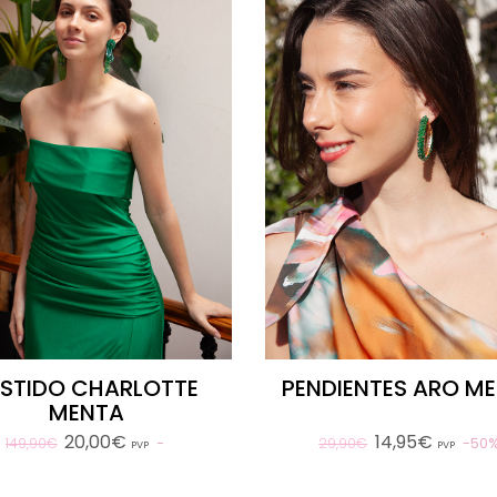
ESTIDO CHARLOTTE
PENDIENTES ARO M
MENTA
20,00€
14,95€
50
149,90€
29,90€
PVP
PVP