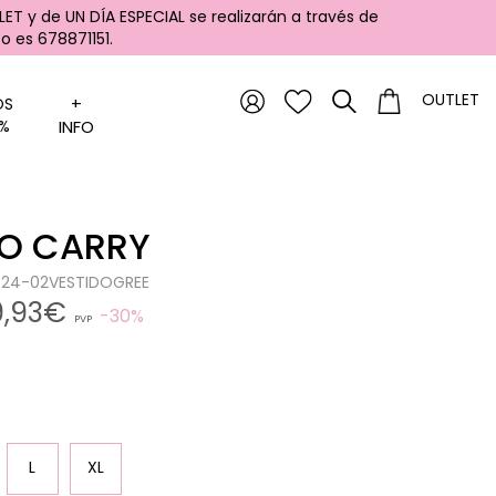
ET y de UN DÍA ESPECIAL se realizarán a través de
 es 678871151.
OUTLET
+
OS
%
INFO
DO CARRY
0524-02VESTIDOGREE
9,93€
30%
PVP
L
XL