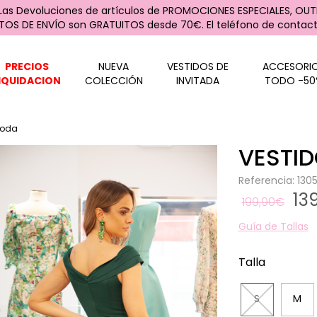
 Las Devoluciones de artículos de PROMOCIONES ESPECIALES, OUTL
STOS DE ENVÍO son GRATUITOS desde 70€. El teléfono de contacto
PRECIOS
NUEVA
VESTIDOS DE
ACCESORI
IQUIDACION
COLECCIÓN
INVITADA
TODO -50
Boda
VESTI
Referencia: 13
13
199,90€
Guía de Tallas
Talla
S
M