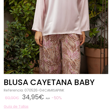
BLUSA CAYETANA BABY
Referencia: 070526-04CAMISAPINK
34,95€
69,90€
50%
PVP
Guía de Tallas