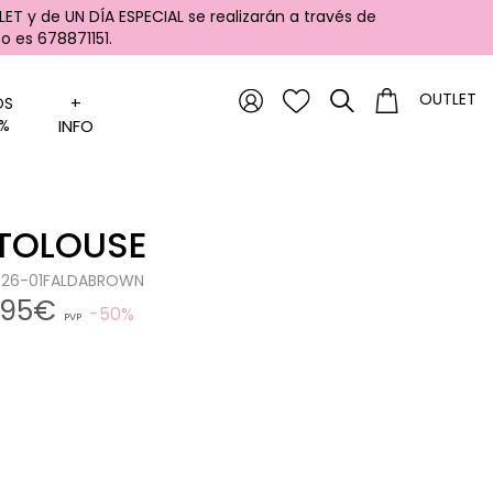
ET y de UN DÍA ESPECIAL se realizarán a través de
 es 678871151.
OUTLET
+
OS
%
INFO
 TOLOUSE
0526-01FALDABROWN
,95€
50%
PVP