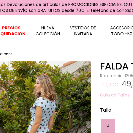
 Las Devoluciones de artículos de PROMOCIONES ESPECIALES, OUTL
STOS DE ENVÍO son GRATUITOS desde 70€. El teléfono de contacto
PRECIOS
NUEVA
VESTIDOS DE
ACCESORI
IQUIDACION
COLECCIÓN
INVITADA
TODO -50
talones
FALDA
Referencia: 12
49
99,90€
Guía de Tallas
Talla
U