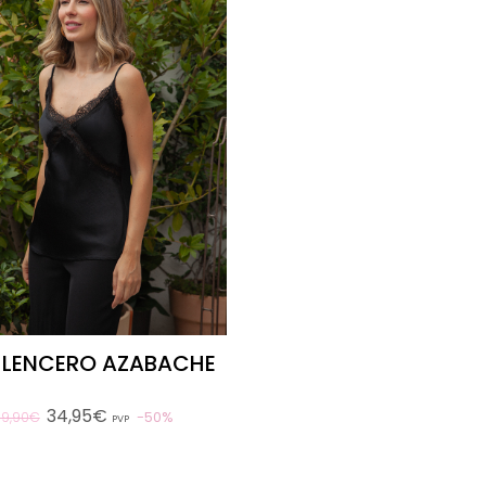
 LENCERO AZABACHE
34,95€
50%
69,90€
PVP