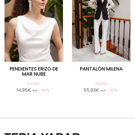
PENDIENTES ERIZO DE
PANTALÓN MILENA
MAR NUBE
29,90€
79,90€
14,95€
55,93€
50%
30%
PVP
PVP