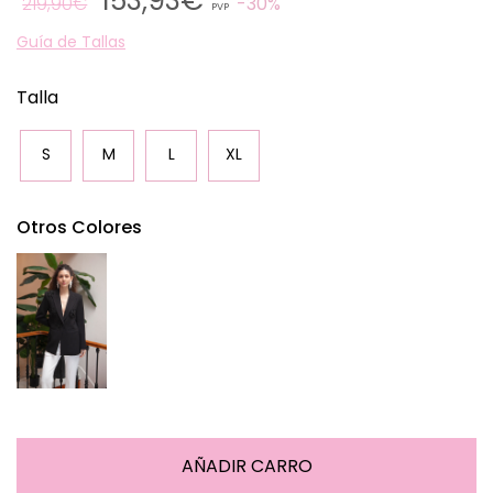
153,93€
219,90€
30%
PVP
Guía de Tallas
Talla
S
M
L
XL
Otros Colores