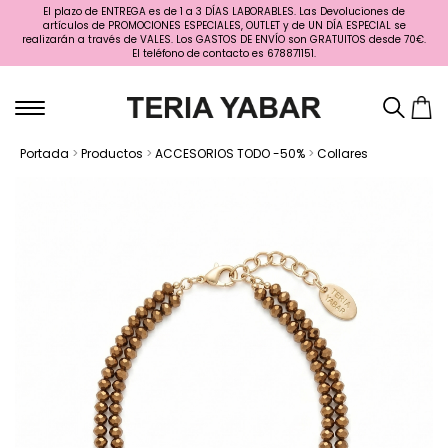
El plazo de ENTREGA es de 1 a 3 DÍAS LABORABLES. Las Devoluciones de
artículos de PROMOCIONES ESPECIALES, OUTLET y de UN DÍA ESPECIAL se
realizarán a través de VALES. Los GASTOS DE ENVÍO son GRATUITOS desde 70€.
El teléfono de contacto es 678871151.
Portada
>
Productos
>
ACCESORIOS TODO -50%
>
Collares