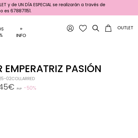
ET y de UN DÍA ESPECIAL se realizarán a través de
 es 678871151.
OUTLET
+
OS
%
INFO
 EMPERATRIZ PASIÓN
1225-02COLLARRED
,45€
50%
PVP