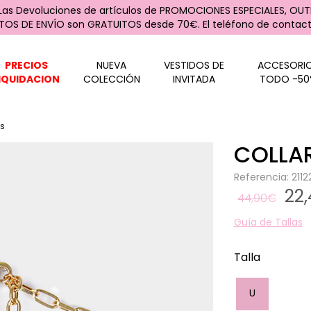
 Las Devoluciones de artículos de PROMOCIONES ESPECIALES, OUTL
STOS DE ENVÍO son GRATUITOS desde 70€. El teléfono de contacto
PRECIOS
NUEVA
VESTIDOS DE
ACCESORI
IQUIDACION
COLECCIÓN
INVITADA
TODO -50
es
COLLAR
Referencia: 21
22
44,90€
Guía de Tallas
Talla
U