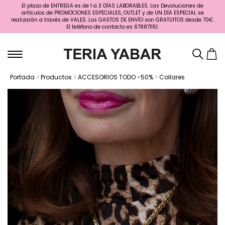
El plazo de ENTREGA es de 1 a 3 DÍAS LABORABLES. Las Devoluciones de
artículos de PROMOCIONES ESPECIALES, OUTLET y de UN DÍA ESPECIAL se
realizarán a través de VALES. Los GASTOS DE ENVÍO son GRATUITOS desde 70€.
El teléfono de contacto es 678871151.
Portada
>
Productos
>
ACCESORIOS TODO -50%
>
Collares