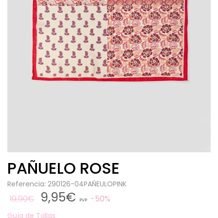
PAÑUELO ROSE
Referencia: 290126-04PAÑEULOPINK
9,95€
19,90€
50%
PVP
Guía de Tallas