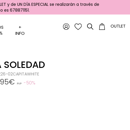
ET y de UN DÍA ESPECIAL se realizarán a través de
 es 678871151.
OUTLET
+
OS
%
INFO
A SOLEDAD
0226-02CAPITAWHITE
,95€
50%
PVP