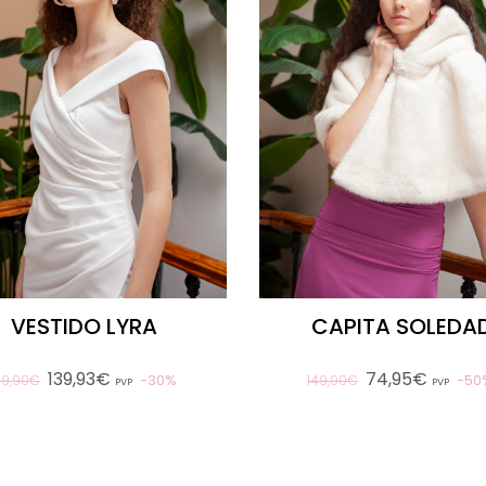
VESTIDO LYRA
CAPITA SOLEDA
139,93€
74,95€
30%
50
99,90€
149,90€
PVP
PVP