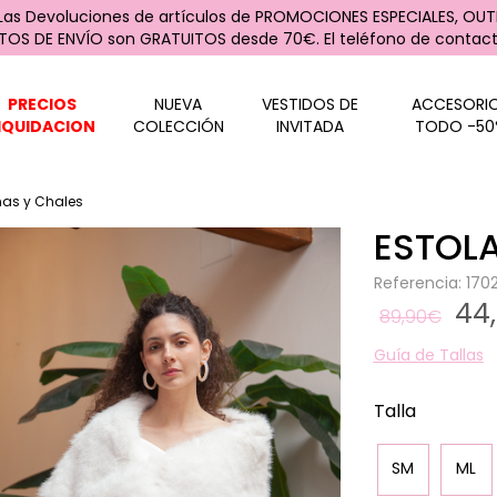
 Las Devoluciones de artículos de PROMOCIONES ESPECIALES, OUTL
STOS DE ENVÍO son GRATUITOS desde 70€. El teléfono de contacto
PRECIOS
NUEVA
VESTIDOS DE
ACCESORI
IQUIDACION
COLECCIÓN
INVITADA
TODO -50
as y Chales
ESTOL
Referencia: 17
44
89,90€
Guía de Tallas
Talla
SM
ML