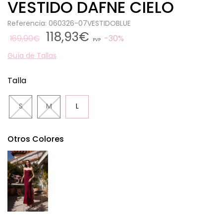
VESTIDO DAFNE CIELO
Referencia: 060326-07VESTIDOBLUE
118,93€
169,90€
30%
PVP
Guía de Tallas
Talla
S
M
L
Otros Colores