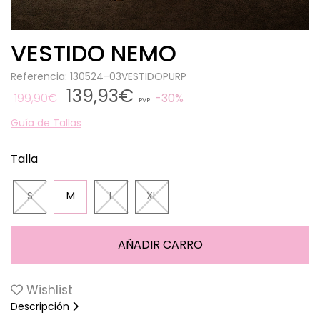
VESTIDO NEMO
Referencia: 130524-03VESTIDOPURP
139,93€
199,90€
30%
PVP
Guía de Tallas
Talla
S
M
L
XL
Wishlist
Descripción