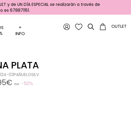
ET y de UN DÍA ESPECIAL se realizarán a través de
 es 678871151.
OUTLET
+
OS
%
INFO
NA PLATA
1024-03PAÑUELOSILV
,95€
50%
PVP