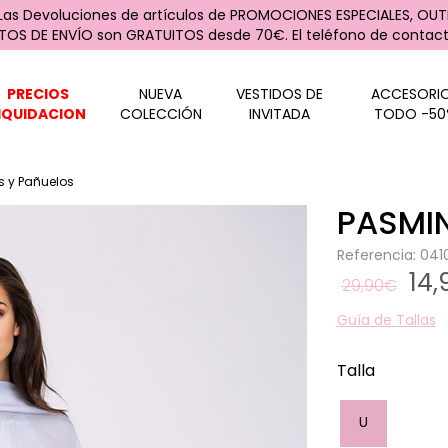
 Las Devoluciones de artículos de PROMOCIONES ESPECIALES, OUTL
STOS DE ENVÍO son GRATUITOS desde 70€. El teléfono de contacto
PRECIOS
NUEVA
VESTIDOS DE
ACCESORI
IQUIDACION
COLECCIÓN
INVITADA
TODO -50
 y Pañuelos
PASMI
Referencia: 04
14
29,90€
Guía de Tallas
Talla
U