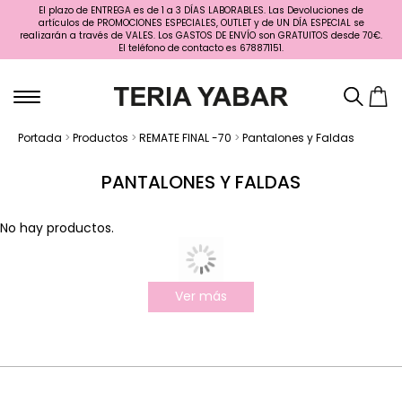
El plazo de ENTREGA es de 1 a 3 DÍAS LABORABLES. Las Devoluciones de
artículos de PROMOCIONES ESPECIALES, OUTLET y de UN DÍA ESPECIAL se
realizarán a través de VALES. Los GASTOS DE ENVÍO son GRATUITOS desde 70€.
El teléfono de contacto es 678871151.
Portada
>
Productos
>
REMATE FINAL -70
>
Pantalones y Faldas
PANTALONES Y FALDAS
No hay productos.
Ver más