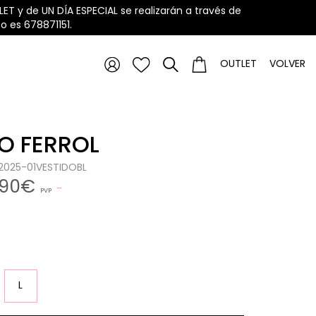
ET y de UN DÍA ESPECIAL se realizarán a través de
 es 678871151.
OUTLET
VOLVER
O FERROL
12025-01VESTIDOBL
,90€
PVP
L