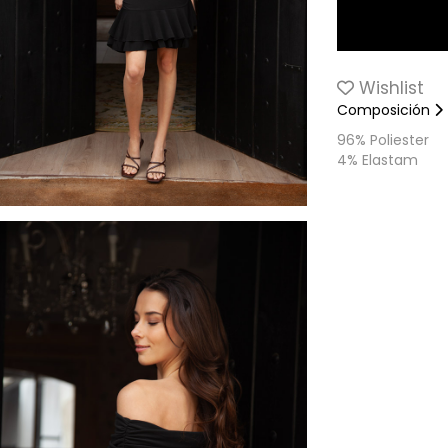
Wishlist
Composición
96% Poliester
4% Elastam