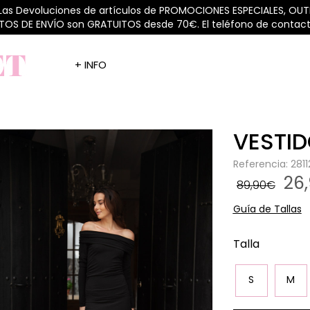
 Las Devoluciones de artículos de PROMOCIONES ESPECIALES, OUTL
STOS DE ENVÍO son GRATUITOS desde 70€. El teléfono de contacto
+ INFO
VESTID
Referencia: 281
26
89,90€
Guía de Tallas
Talla
S
M