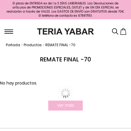
El plazo de ENTREGA es de 1 a 3 DÍAS LABORABLES. Las Devoluciones de
artículos de PROMOCIONES ESPECIALES, OUTLET y de UN DÍA ESPECIAL se
realizarán a través de VALES. Los GASTOS DE ENVÍO son GRATUITOS desde 70€.
El teléfono de contacto es 678871151.
Portada
>
Productos
>
REMATE FINAL -70
REMATE FINAL -70
No hay productos.
Ver más